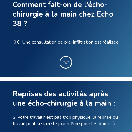
Comment fait-on de l'écho-
chirurgie à la main chez Echo
38 ?
Une consultation de pré-infiltration est réalisée
pour s’assurer de la bonne indication, expliquer
les tenants et aboutissants de la ténotomie et
expliquer la procédure.
Le jour du geste, un questionnaire identifie la
douleur et la gêne fonctionnelle.
Une désinfection soigneuse est réalisée selon
Reprises des activités après
le protocole HAS : bétadine en quatre temps.
une écho-chirurgie à la main :
Une anesthésie sous cutanée est réalisée avec
une aiguille très fine.
Si votre travail n’est pas trop physique, la reprise du
travail peut se faire le jour même pour les doigts à
ressaut.