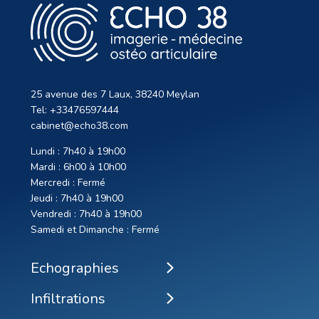
Une attelle d’extension de doigt est mise en
place pour une durée totale de 1 mois pour les
aponévrotomies de Dupuytren.
Un contrôle échographique à 3 semaines
permettra de s’assurer du succès de la
25 avenue des 7 Laux, 38240 Meylan
procédure.
Tel: +33476597444
cabinet@echo38.com
Lundi : 7h40 à 19h00
Mardi : 6h00 à 10h00
Mercredi : Fermé
Jeudi : 7h40 à 19h00
Vendredi : 7h40 à 19h00
Samedi et Dimanche : Fermé
Echographies
Infiltrations