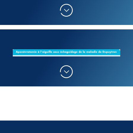
Dans le cadre des maladies de Dupuytren, une
Dans le cadre d’un
doigt à ressaut
,
le patient
attelle d’extension doit être portée et empêche
est allongé sur le dos, demi-assis. La main est
donc l’utilisation des doigts concernés pendant 1
posée sur une table. La ténotomie se fait grâce
semaine.
à des va-et-vient de l’aiguille au sein de la
poulie. Le contrôle échographique permanent
En cas de douleur, Echo 38 vous aura prescrit des
permet de ne pas « embrocher » le tendon, ni
antalgiques.
toucher les nerfs à proximité. Il n’est pas ajouté
de PRP.
Il est demandé d’éviter la glace et les anti-
Pour la
fibromatose de Dupuytren
, le biseau
inflammatoires (AINS) pendant une semaine.
de l’aiguille sectionne perpendiculairement les
La disparition du ressaut et de la rétraction de
fibres. Une infiltration concomitante de
Dupuytren est immédiate.
corticoïdes permet d’atrophier la fibrose.
L
‘
actualité ci jointe
illustre bien un
avant /
Pour ce qui est de la reprise du sport, il est conseillé
après aponévrotomie
à l’aiguille.
d’éviter les activités avec vibrations pendant 1 mois.
À 3 semaines, la consultation de contrôle s’assurera
de l’efficacité du geste.
Un pansement sec est ensuite positionné.